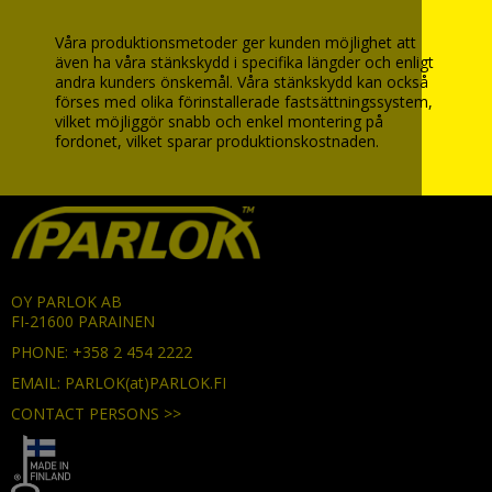
Våra produktionsmetoder ger kunden möjlighet att
även ha våra stänkskydd i specifika längder och enligt
andra kunders önskemål. Våra stänkskydd kan också
förses med olika förinstallerade fastsättningssystem,
vilket möjliggör snabb och enkel montering på
fordonet, vilket sparar produktionskostnaden.
OY PARLOK AB
FI-21600 PARAINEN
PHONE: +358 2 454 2222
EMAIL: PARLOK(at)PARLOK.FI
CONTACT PERSONS >>