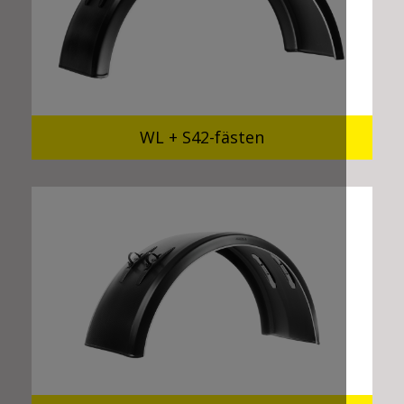
WL + S42-fästen