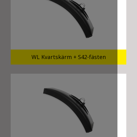
WL Kvartskärm + S42-fästen