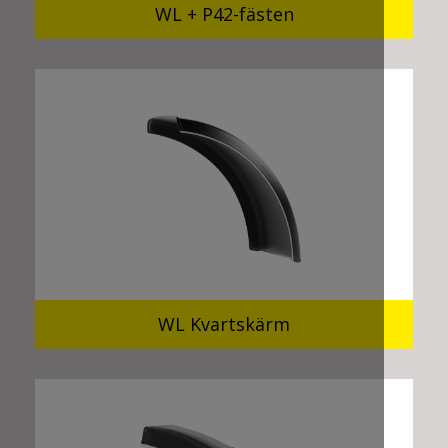
WL + P42-fästen
WL Kvartskärm