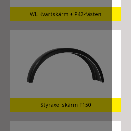
WL Kvartskärm + P42-fästen
Styraxel skärm F150