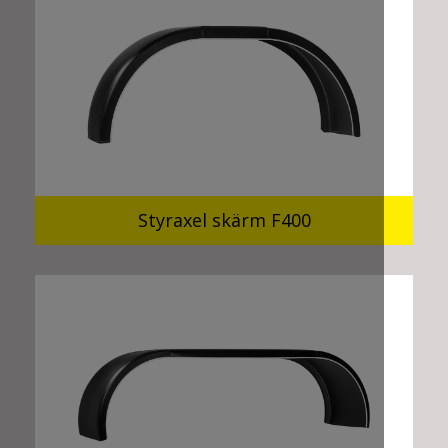
Styraxel skärm F400