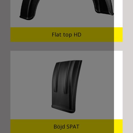
Flat top HD
Böjd SPAT