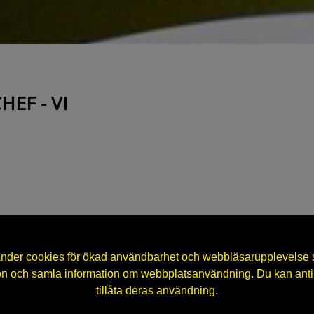
EF - VI
ing inom de nordiska
gal
a dessa
gheter och tillväxt
 uppfyller våra kunders
nder cookies för ökad användbarhet och webbläsarupplevelse sa
 och samla information om webbplatsanvändning. Du kan antin
ar
tillåta deras användning.