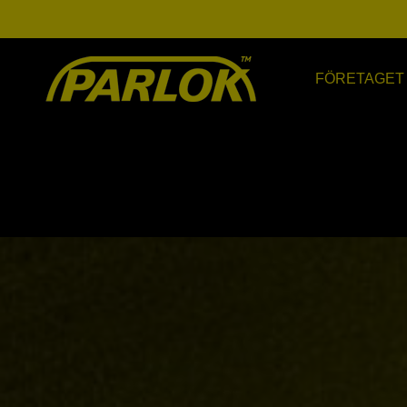
FÖRETAGET