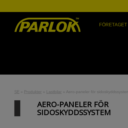
FÖRETAGET
SE
»
Produkter
»
Lastbilar
»
Aero-paneler för sidoskyddssyste
AERO-PANELER FÖR
SIDOSKYDDSSYSTEM