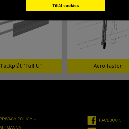
Tillåt cookies
Täckplåt "Full U"
Aero-fästen
PRIVACY POLICY »
FACEBOOK »
ALLMÄNNA