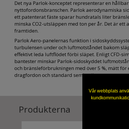
Det nya Parlok-konceptet representerar en hållbar
nyttofordonsbranschen. Parlok aerodynamiska s
ett patenterat fäste sparar hundratals liter bränsle 
minska CO2-utsläppen med ton per år. Det är ett an
framtiden.
Parlok Aero-panelernas funktion i sidoskyddssyst
turbulensen under och luftmotståndet bakom slä
effektivt leda luftflödet förbi släpet. Enligt CFD-s
bantester minskar Parlok-sidoskyddet luftmotstån
och bränsleförbrukningen med över 5 %, mätt för
dragfordon och standard semitrailer.
Vår webbplats anvä
kundkommunikation
Produkterna