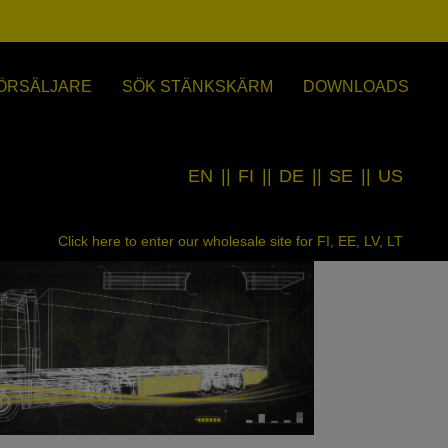
ÖRSÄLJARE
SÖK STÄNKSKÄRM
DOWNLOADS
EN
||
FI
||
DE
||
SE
||
US
Click here to enter our wholesale site for FI, EE, LV, LT