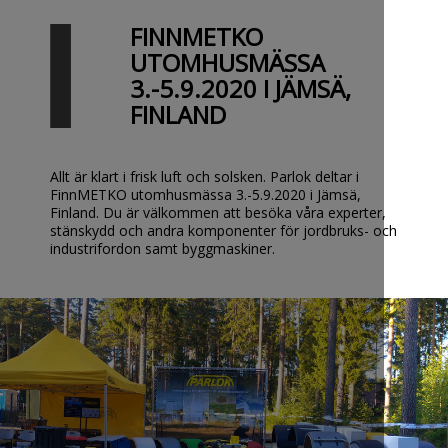
FINNMETKO
UTOMHUSMÄSSA
3.-5.9.2020 I JÄMSÄ,
FINLAND
Allt är klart i frisk luft och solsken. Parlok deltar i
FinnMETKO utomhusmässa 3.-5.9.2020 i Jämsä,
Finland. Du är välkommen att besöka våra experter,
stänskydd och andra komponenter för jordbruks- och
industrifordon samt byggmaskiner.