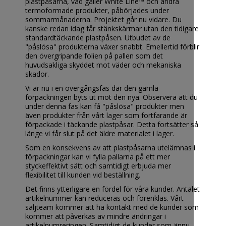
plastpåsarna, vad gäller White Line™ och andra
termoformade produkter, påbörjades under
sommarmånaderna. Projektet går nu vidare. Du
kanske redan idag får stänkskärmar utan den tidigare
standardtäckande plastpåsen. Utbudet av de
"påslösa" produkterna växer snabbt. Emellertid förblir
den övergripande folien på pallen som det
huvudsakliga skyddet mot väder och mekaniska
skador.
Vi är nu i en övergångsfas där den gamla
förpackningen byts ut mot den nya. Observera att du
under denna fas kan få "påslösa" produkter men
även produkter från vårt lager som fortfarande är
förpackade i täckande plastpåsar. Detta fortsätter så
länge vi får slut på det äldre materialet i lager.
Som en konsekvens av att plastpåsarna utelämnas i
förpackningar kan vi fylla pallarna på ett mer
styckeffektivt sätt och samtidigt erbjuda mer
flexibilitet till kunden vid beställning.
Det finns ytterligare en fördel för våra kunder. Antalet
artikelnummer kan reduceras och förenklas. Vårt
säljteam kommer att ha kontakt med de kunder som
kommer att påverkas av mindre ändringar i
artikelnumreringen. Samtidigt de kunder som ännu