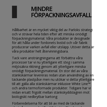
MINDRE
FÖRPACKNINGSAVFALL
Hållbarhet är en mycket viktig del av Parloks strategi
och vi strävar hela tiden efter att minska onödigt
förpackningsmaterial. Våra produkter är designade
för att hålla under fordonets livstid och vår fabrik
producerar varken avfall eller utsläpp.
Utöver detta är
våra produkter helt återvinningsbara.
Tack vare ansträngningarna att förbättra våra
processer tar vi nu ytterligare ett steg i samma
miljösäkra riktning genom att ytterligare minska
onödigt förpackningsmaterial. En stor del av våra
stänkskärmar levereras redan utan användning av en
täckande plastpåse men nu utökar vi detta ytterligare
till att gälla alla stänkskärmar inklusive White Line™
och andra termoformade produkter. Tidigare har vi
redan ersatt frigolit mellan stänkskyddslagren mot
biologiskt nedbrytbar kartong
Förberedelserna för att bli av med de täckande