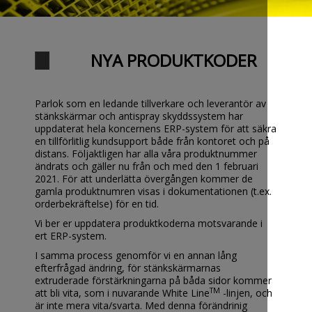
NYA PRODUKTKODER
Parlok som en ledande tillverkare och leverantör av
stänkskärmar och antispray skyddssystem har
uppdaterat hela koncernens ERP-system för att säkra
en tillförlitlig kundsupport både från kontoret och på
distans. Följaktligen har alla våra produktnummer
ändrats och gäller nu från och med den 1 februari
2021. För att underlätta övergången kommer de
gamla produktnumren visas i dokumentationen (t.ex.
orderbekräftelse) för en tid.
Vi ber er uppdatera produktkoderna motsvarande i
ert ERP-system.
I samma process genomför vi en annan lång
efterfrågad ändring, för stänkskärmarnas
extruderade förstärkningarna på båda sidor kommer
TM
att bli vita, som i nuvarande White Line
-linjen, och
är inte mera vita/svarta. Med denna förändrinig