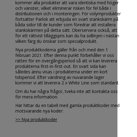
kommer alla produkter att vara identiska med höger
och vänster, vilket eliminerar risken för fel både i
distributionen och i monteringen. För volymprodukter
fortsätter Parlok att erbjuda en svart stänkskärm på
båda sidor till de kunder som föredrar att installera
stänkskärmen på detta sätt. Oberservera också, att
för ett rättvist tilläggspris kan du ha sidlinjen i nästan
vilken färg du önskar som specialprodukt.
Nya produktkoderna gäller från och med den 1
februari 2021. Efter denna punkt förbehåller vi oss
rätten för en övergångsperiod så att vi kan leverera
produkterna first-in-first-out. En svart sida kan
således ännu visas i produkterna under en kort
tidsperiod. Efter vändning av nuvarande lager
kommer vi att leverera 2 x White Line som standard.
Om du har några frågor, tveka inte att kontakta oss
för mera information.
Här hittar du en tabell med gamla produktkoder med
motsvarande nya koder:
>> Nya produktkoder