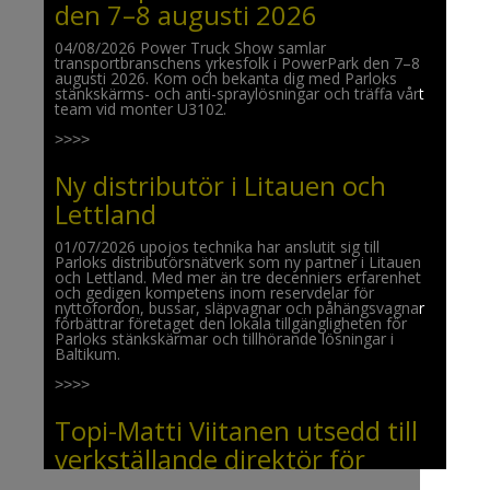
den 7–8 augusti 2026
04/08/2026 Power Truck Show samlar
transportbranschens yrkesfolk i PowerPark den 7–8
augusti 2026. Kom och bekanta dig med Parloks
stänkskärms- och anti-spraylösningar och träffa vårt
team vid monter U3102.
>>>>
Ny distributör i Litauen och
Lettland
01/07/2026 upojos technika har anslutit sig till
Parloks distributörsnätverk som ny partner i Litauen
och Lettland. Med mer än tre decenniers erfarenhet
och gedigen kompetens inom reservdelar för
nyttofordon, bussar, släpvagnar och påhängsvagnar
förbättrar företaget den lokala tillgängligheten för
Parloks stänkskärmar och tillhörande lösningar i
Baltikum.
>>>>
Topi-Matti Viitanen utsedd till
verkställande direktör för
Parlok Oy