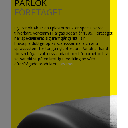
PARLOK
FÖRETAGET
Oy Parlok Ab är en i plastprodukter specialiserad
tillverkare verksam i Pargas sedan år 1985. Företaget
har specialiserat sig framgångsrikt i sin
huvudproduktgrupp av stänkskärmar och anti-
spraysystem för tunga nyttofordon. Parlok är känd
för sin höga kvalitetsstandard och hållbarhet och vi
satsar aktivt på en kraftig utveckling av våra
efterfrågade produkter.
Läs mer...