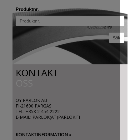
Produktnr.
Sök
KONTAKT
OSS
OY PARLOK AB
FI-21600 PARGAS
TEL: +358 2 454 2222
E-MAIL: PARLOK(AT)PARLOK.FI
KONTAKTINFORMATION »