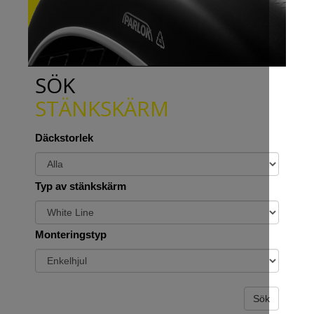
SÖK
STÄNKSKÄRM
Däckstorlek
Typ av stänkskärm
Monteringstyp
Sök