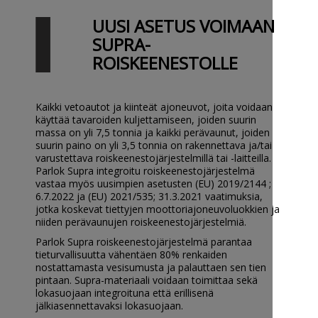
UUSI ASETUS VOIMAAN
SUPRA-
ROISKEENESTOLLE
Kaikki vetoautot ja kiinteät ajoneuvot, joita voidaan
käyttää tavaroiden kuljettamiseen, joiden suurin
massa on yli 7,5 tonnia ja kaikki perävaunut, joiden
suurin paino on yli 3,5 tonnia on rakennettava ja/tai
varustettava roiskeenestojärjestelmillä tai -laitteilla.
Parlok Supra integroitu roiskeenestojärjestelmä
vastaa myös uusimpien asetusten (EU) 2019/2144 ;
6.7.2022 ja (EU) 2021/535; 31.3.2021 vaatimuksia,
jotka koskevat tiettyjen moottoriajoneuvoluokkien ja
niiden perävaunujen roiskeenestojärjestelmiä.
Parlok Supra roiskeenestojärjestelmä parantaa
tieturvallisuutta vähentäen 80% renkaiden
nostattamasta vesisumusta ja palauttaen sen tien
pintaan. Supra-materiaali voidaan toimittaa sekä
lokasuojaan integroituna että erillisenä
jälkiasennettavaksi lokasuojaan.