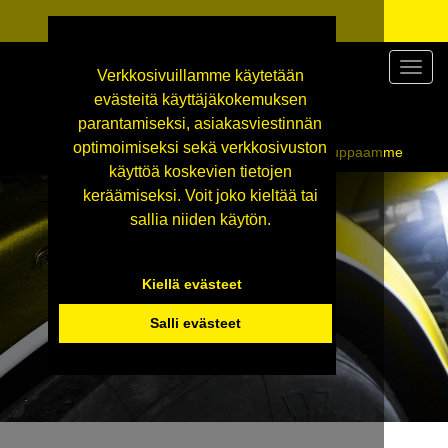
Valikk
Verkkosivuillamme käytetään
evästeitä käyttäjäkokemuksen
parantamiseksi, asiakasviestinnän
optimoimiseksi sekä verkkosivuston
Siirry tekniseen tukkukauppaamme
käyttöä koskevien tietojen
keräämiseksi. Voit joko kieltää tai
sallia niiden käytön.
Kiellä evästeet
Salli evästeet