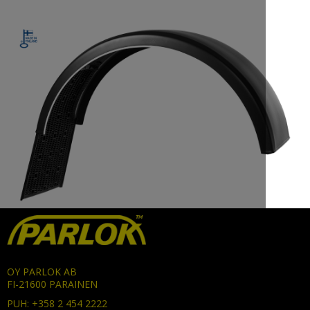
OY PARLOK AB
FI-21600 PARAINEN
PUH: +358 2 454 2222