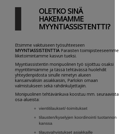
OLETKO SINÄ
HAKEMAMME
MYYNTIASSISTENTTI?
Etsimme vakituiseen työsuhteeseen
MYYNTIASSISTENTTIA
Paraisten toimipisteeseemme
liiketoimintamme kasvun tueksi.
Myyntiassistentin monipuolinen työ sijoittuu osaksi
myyntitiimiämme ja tässä tehtävässä huolehdit
yhteydenpidosta sinulle nimetyn alueen
kansainvälisiin asiakkaisiin, Parlokin omaan
valmistukseen sekä rahdinkuljettajiin.
Monipuolinen tehtävänkuva koostuu mm. seuraavista
osa-alueista:
vientitilaukset/-toimitukset
tilausten/kyselyjen koordinointi tuotannon
kanssa
tilausvahvistukset asiakkaille