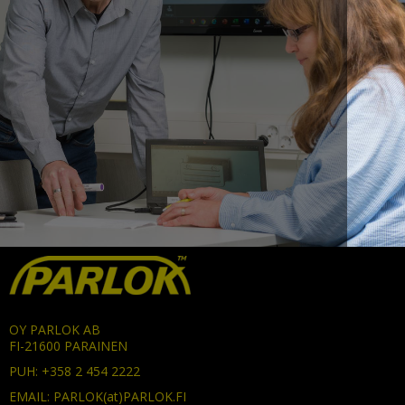
OY PARLOK AB
FI-21600 PARAINEN
PUH: +358 2 454 2222
EMAIL: PARLOK(at)PARLOK.FI