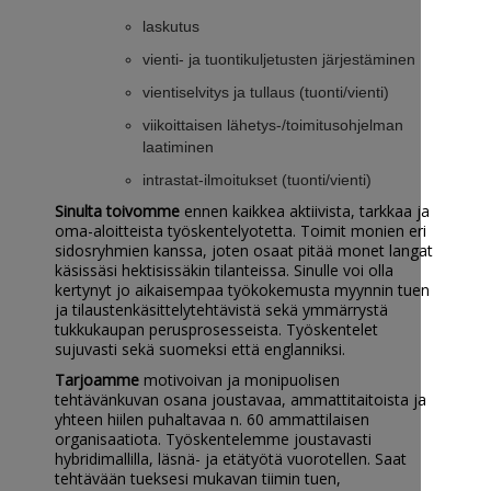
laskutus
vienti- ja tuontikuljetusten järjestäminen
vientiselvitys ja tullaus (tuonti/vienti)
viikoittaisen lähetys-/toimitusohjelman
laatiminen
intrastat-ilmoitukset (tuonti/vienti)
Sinulta toivomme
ennen kaikkea aktiivista, tarkkaa ja
oma-aloitteista työskentelyotetta. Toimit monien eri
sidosryhmien kanssa, joten osaat pitää monet langat
käsissäsi hektisissäkin tilanteissa. Sinulle voi olla
kertynyt jo aikaisempaa työkokemusta myynnin tuen
ja tilaustenkäsittelytehtävistä sekä ymmärrystä
tukkukaupan perusprosesseista. Työskentelet
sujuvasti sekä suomeksi että englanniksi.
Tarjoamme
motivoivan ja monipuolisen
tehtävänkuvan osana joustavaa, ammattitaitoista ja
yhteen hiilen puhaltavaa n. 60 ammattilaisen
organisaatiota. Työskentelemme joustavasti
hybridimallilla, läsnä- ja etätyötä vuorotellen. Saat
tehtävään tueksesi mukavan tiimin tuen,