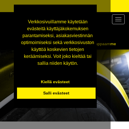
Valikk
Verkkosivuillamme käytetään
evästeitä käyttäjäkokemuksen
parantamiseksi, asiakasviestinnän
optimoimiseksi sekä verkkosivuston
Siirry tekniseen tukkukauppaamme
käyttöä koskevien tietojen
keräämiseksi. Voit joko kieltää tai
sallia niiden käytön.
Kiellä evästeet
Salli evästeet