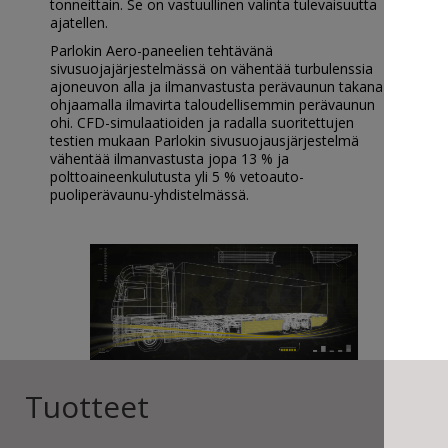
tonneittain. Se on vastuullinen valinta tulevaisuutta
ajatellen.
Parlokin Aero-paneelien tehtävänä
sivusuojajärjestelmässä on vähentää turbulenssia
ajoneuvon alla ja ilmanvastusta perävaunun takana
ohjaamalla ilmavirta taloudellisemmin perävaunun
ohi. CFD-simulaatioiden ja radalla suoritettujen
testien mukaan Parlokin sivusuojausjärjestelmä
vähentää ilmanvastusta jopa 13 % ja
polttoaineenkulutusta yli 5 % vetoauto-
puoliperävaunu-yhdistelmässä.
Tuotteet