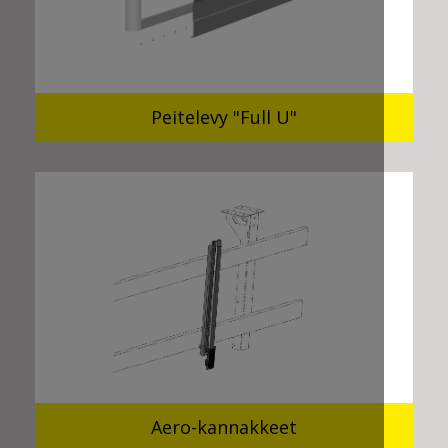
Peitelevy "Full U"
Aero-kannakkeet