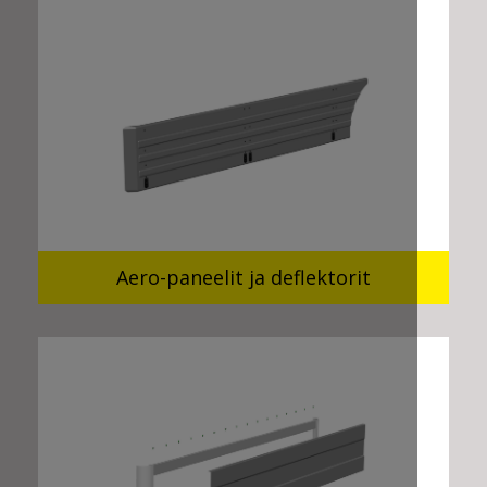
Aero-paneelit ja deflektorit