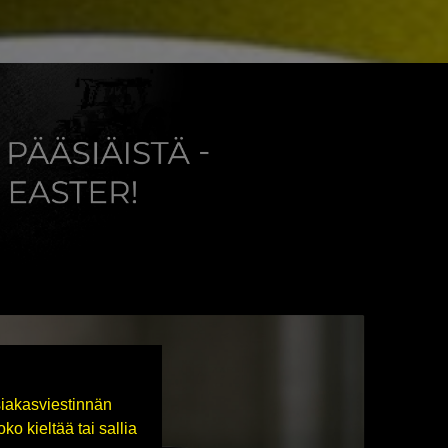
iakasviestinnän
o kieltää tai sallia