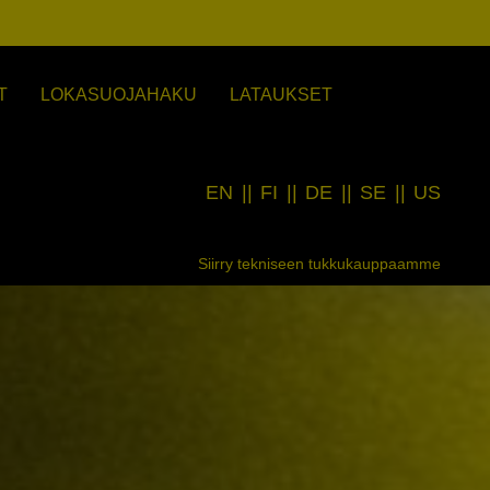
T
LOKASUOJAHAKU
LATAUKSET
EN
||
FI
||
DE
||
SE
||
US
Siirry tekniseen tukkukauppaamme