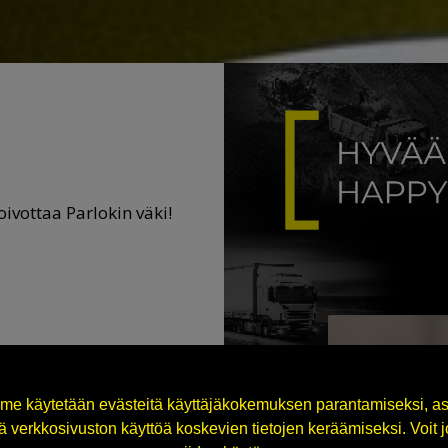
oivottaa Parlokin väki!
me käytetään evästeitä käyttäjäkokemuksen parantamiseksi, as
 verkkosivuston käyttöä koskevien tietojen keräämiseksi. Voit jok