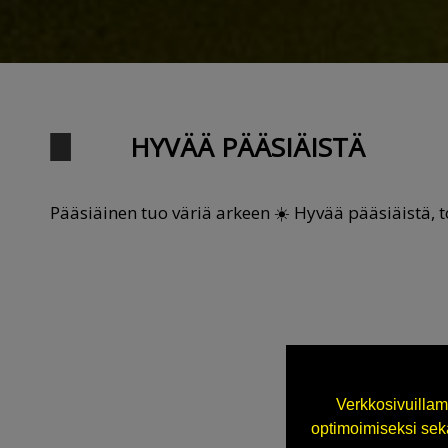
HYVÄÄ PÄÄSIÄISTÄ
Pääsiäinen tuo väriä arkeen ☀️ Hyvää pääsiäistä, t
Verkkosivuillam
optimoimiseksi sekä