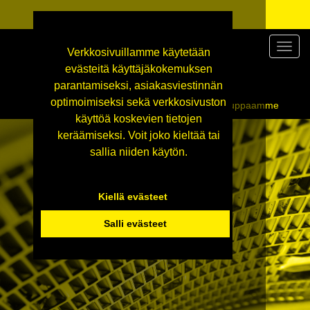
Valikk
Verkkosivuillamme käytetään
evästeitä käyttäjäkokemuksen
parantamiseksi, asiakasviestinnän
optimoimiseksi sekä verkkosivuston
Siirry tekniseen tukkukauppaamme
käyttöä koskevien tietojen
keräämiseksi. Voit joko kieltää tai
sallia niiden käytön.
Kiellä evästeet
Salli evästeet