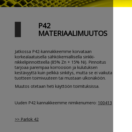
P42
MATERIAALIMUUTOS
Jatkossa P42-kannakkeemme korvataan
korkealaatuisella sähkökemiallisella sinkki-
nikkelipinnoitteella (85% Zn + 15% Ni). Pinnoitus
tarjoaa parempaa korroosion ja kulutuksen
kestävyyttä kuin pelkkä sinkitys, mutta se ei vaikuta
tuotteen toimivuuteen tai mustaan ulkonäköön.
Muutos otetaan heti käyttöön toimituksissa.
Uuden P42 kannakkeemme nimikenumero:
100413
>> Parlok 42