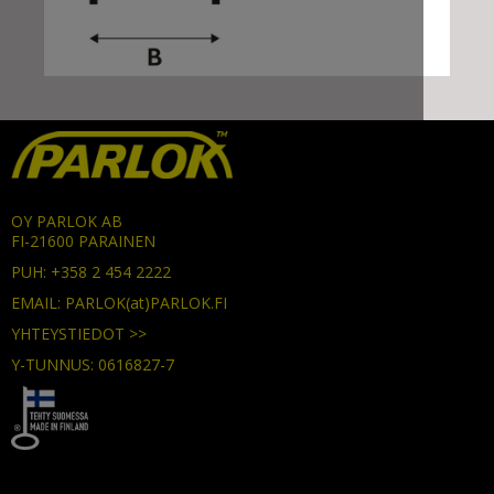
OY PARLOK AB
FI-21600 PARAINEN
PUH: +358 2 454 2222
EMAIL: PARLOK(at)PARLOK.FI
YHTEYSTIEDOT >>
Y-TUNNUS: 0616827-7