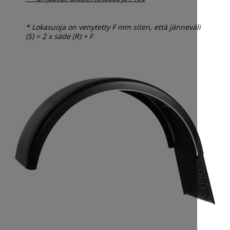
* Lokasuoja on venytetty F mm siten, että jänneväli
(S) = 2 x säde (R) + F