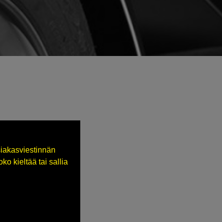
iakasviestinnän
o kieltää tai sallia