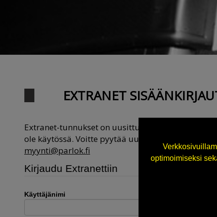
EXTRANET SISÄÄNKIRJA
Extranet-tunnukset on uusittu ja vanhat käyttäjät
ole käytössä. Voitte pyytää uudet tunnukset sähkö
Verkkosivuillam
myynti@parlok.fi
optimoimiseksi sekä
Kirjaudu Extranettiin
Käyttäjänimi
Salasana