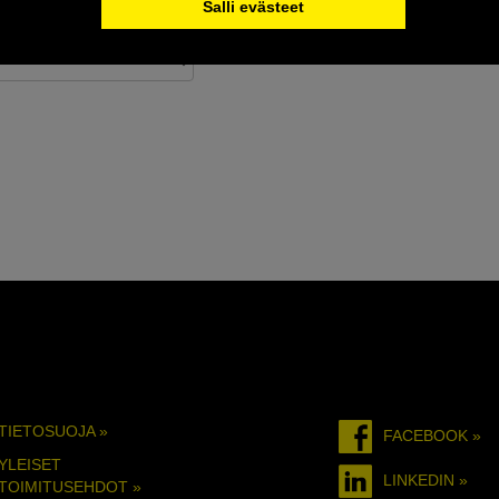
Salli evästeet
TIETOSUOJA »
FACEBOOK »
YLEISET
LINKEDIN »
TOIMITUSEHDOT »