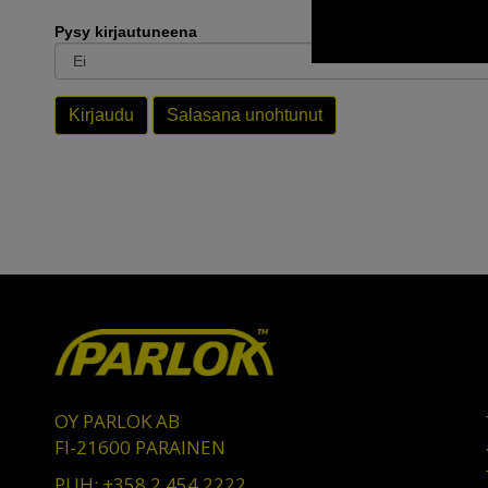
Pysy kirjautuneena
Kirjaudu
Salasana unohtunut
OY PARLOK AB
FI-21600 PARAINEN
PUH: +358 2 454 2222