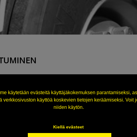
UTUMINEN
unnukset eivät enää
postitse:
me käytetään evästeitä käyttäjäkokemuksen parantamiseksi, as
 verkkosivuston käyttöä koskevien tietojen keräämiseksi. Voit jok
niiden käytön.
Kiellä evästeet