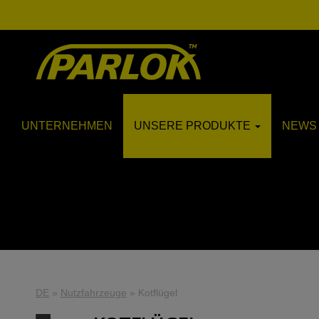
UNTERNEHMEN
UNSERE PRODUKTE
NEWS 
DE
»
Nutzfahrzeuge
»
Kotflügel