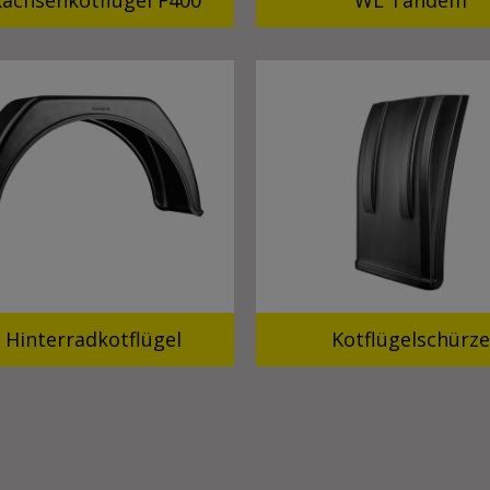
achsenkotflügel F400
WL Tandem
 Hinterradkotflügel
Kotflügelschürz