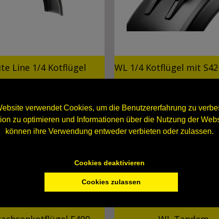
te Line 1/4 Kotflügel
WL 1/4 Kotflügel mit S42
ebsite verwendet Cookies, um die Benutzererfahrung zu verbes
n zu optimieren und Informationen über die Nutzung der Webs
können ihre Verwendung entweder verbieten oder zulassen.
Cookies deaktivieren
Cookies zulassen