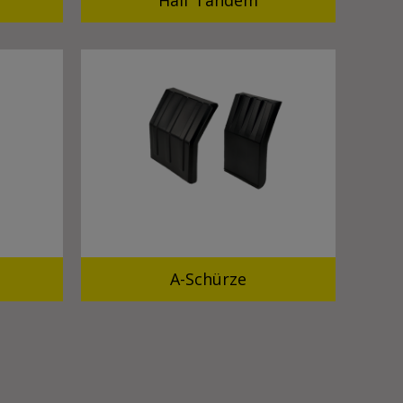
Half Tandem
e
A-Schürze