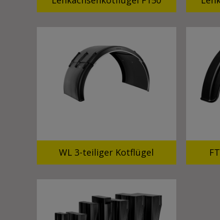
Lenkachsenkotflügel F150
Lenk
WL 3-teiliger Kotflügel
FT