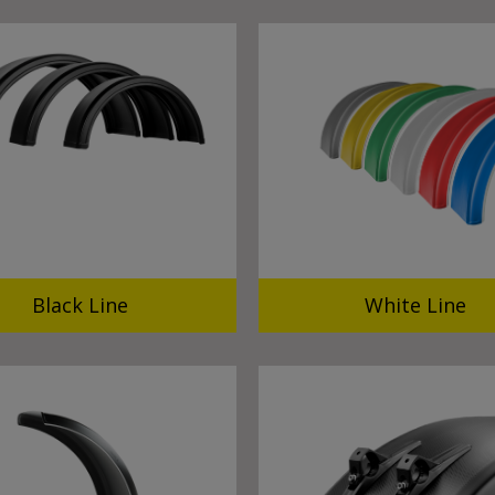
Black Line
White Line