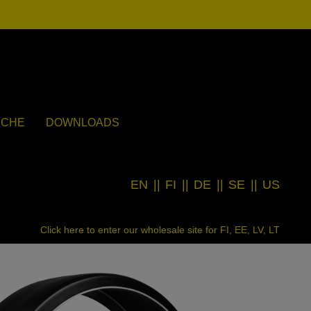
UCHE
DOWNLOADS
EN
||
FI
||
DE
||
SE
||
US
Click here to enter our wholesale site for FI, EE, LV, LT