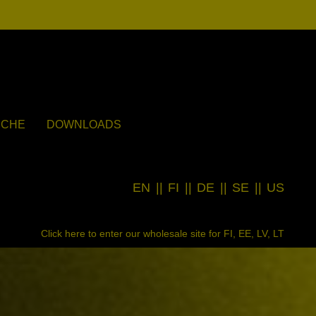
UCHE
DOWNLOADS
EN
||
FI
||
DE
||
SE
||
US
Click here to enter our wholesale site for FI, EE, LV, LT