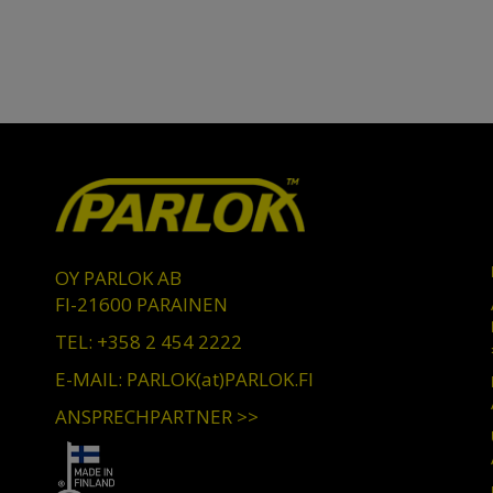
OY PARLOK AB
FI-21600 PARAINEN
TEL: +358 2 454 2222
E-MAIL: PARLOK(at)PARLOK.FI
ANSPRECHPARTNER >>