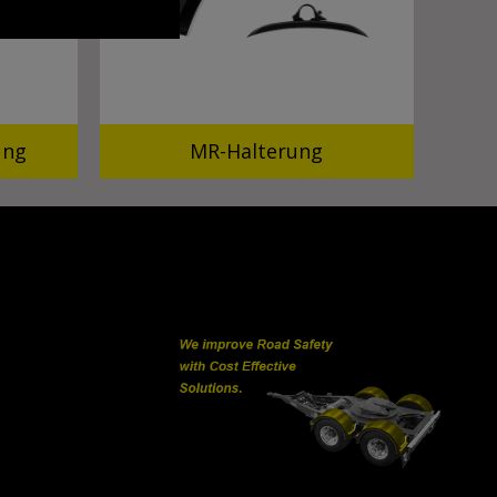
ung
MR-Halterung