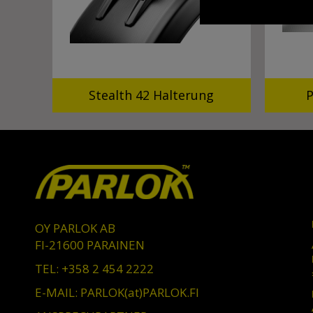
Stealth 42 Halterung
P
OY PARLOK AB
FI-21600 PARAINEN
TEL: +358 2 454 2222
E-MAIL: PARLOK(at)PARLOK.FI