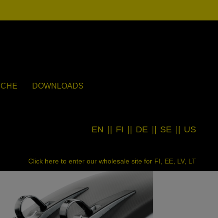
UCHE
DOWNLOADS
EN
||
FI
||
DE
||
SE
||
US
Click here to enter our wholesale site for FI, EE, LV, LT