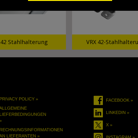
42 Stahlhalterung
VRX 42-Stahlhalter
PRIVACY POLICY »
FACEBOOK »
ALLGEMEINE
LINKEDIN »
LIEFERBEDINGUNGEN
»
X »
RECHNUNGSINFORMATIONEN
AN LIEFERANTEN »
INSTAGRAM »