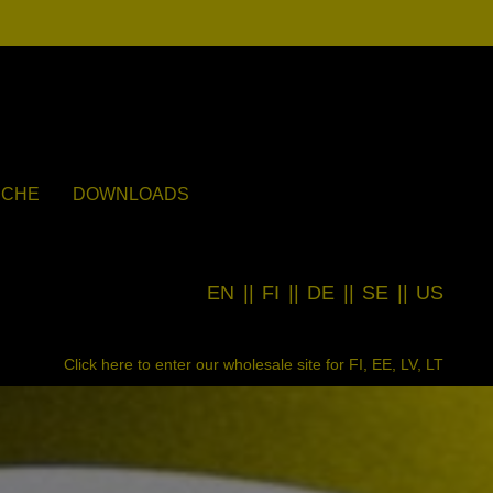
UCHE
DOWNLOADS
EN
||
FI
||
DE
||
SE
||
US
Click here to enter our wholesale site for FI, EE, LV, LT