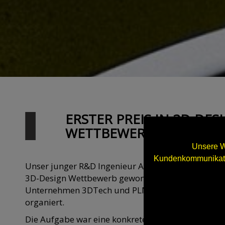
ERSTER PREIS IN 3D-DES
WETTBEWERB!
Unsere W
Kundenkommunikatio
Unser junger R&D Ingenieur Aleksi Enqvist hat den
3D-Design Wettbewerb gewonnen. Der Wettbewer
Unternehmen 3DTech und PLM Group in der 3D-D
organiert.
Die Aufgabe war eine konkrete Innovation und Pro