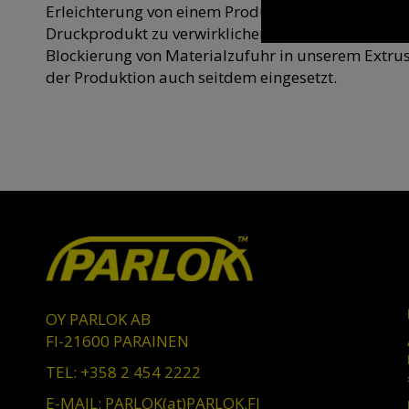
Erleichterung von einem Produktionsprozess durc
Druckprodukt zu verwirklichen. Aleksis Innovation
Blockierung von Materialzufuhr in unserem Extrus
der Produktion auch seitdem eingesetzt.
OY PARLOK AB
FI-21600 PARAINEN
TEL: +358 2 454 2222
E-MAIL: PARLOK(at)PARLOK.FI