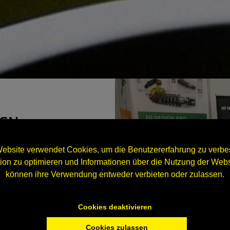
IGN
ebsite verwendet Cookies, um die Benutzererfahrung zu verbes
n zu optimieren und Informationen über die Nutzung der Webs
 ersten Preis in einem
können ihre Verwendung entweder verbieten oder zulassen.
b war von den
ruckbranche
Cookies deaktivieren
dukt zur
Cookies zulassen