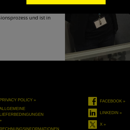
h ein 3D-
 verhindert die
ionsprozess und ist in
PRIVACY POLICY »
FACEBOOK »
ALLGEMEINE
LINKEDIN »
LIEFERBEDINGUNGEN
»
X »
RECHNUNGSINFORMATIONEN