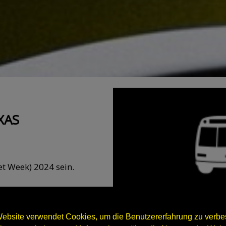
XAS
t Week) 2024 sein.
mten Branche
 Dienstleister,
ebsite verwendet Cookies, um die Benutzererfahrung zu verbes
en Aftermarket-