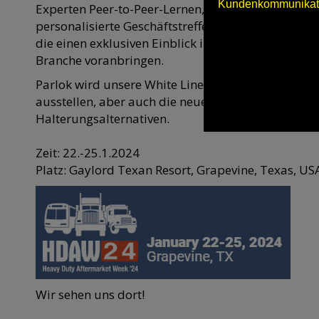
Kundenkommunikatio
Experten Peer-to-Peer-Lernen, wertvolle Networki
personalisierte Geschäftstreffen und eine Produkt
die einen exklusiven Einblick in die neuesten Produ
Branche voranbringen.
Parlok wird unsere White Line™ Kotflügel und
Wer
ausstellen, aber auch die neuen SPAT-Kotflügel u
Halterungsalternativen.
Zeit: 22.-25.1.2024
Platz: Gaylord Texan Resort, Grapevine, Texas, US
Wir sehen uns dort!