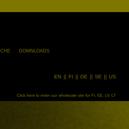
UCHE
DOWNLOADS
EN
||
FI
||
DE
||
SE
||
US
Click here to enter our wholesale site for FI, EE, LV, LT