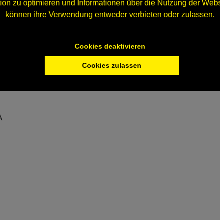
n zu optimieren und Informationen über die Nutzung der Webs
ng-Möglichkeiten,
können ihre Verwendung entweder verbieten oder zulassen.
ausstellung erleben,
kte bietet, die die
Cookies deaktivieren
kzeugkästen
Cookies zulassen
nd die verschiedenen
A