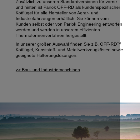
Zusätzlich zu unseren Standardversionen für vorne
und hinten ist Parlok OFF-RD als kundenspezifischer
Kotflügel für alle Hersteller von Agrar- und
Industriefahrzeugen erhältlich. Sie können vom
Kunden selbst oder von Parlok Engineering entworfen
werden und werden in unserem effizienten
Thermoformenverfahren hergestellt.
In unserer großen Auswahl finden Sie z.B. OFF-RD™
Kotflügel, Kunststoff- und Metallwerkzeugkästen sowie
geeignete Halterungslösungen.
>> Bau- und Industriemaschinen