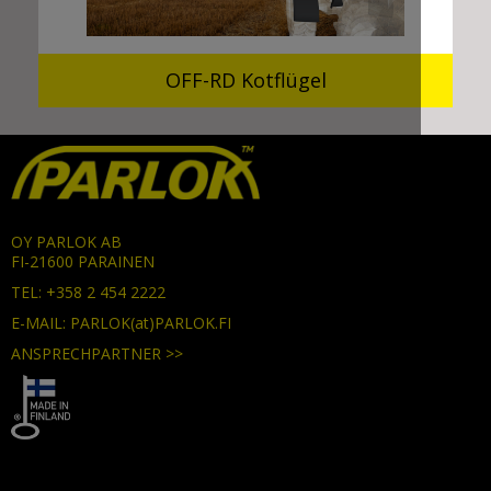
OFF-RD Kotflügel
OY PARLOK AB
FI-21600 PARAINEN
TEL: +358 2 454 2222
E-MAIL: PARLOK(at)PARLOK.FI
ANSPRECHPARTNER >>